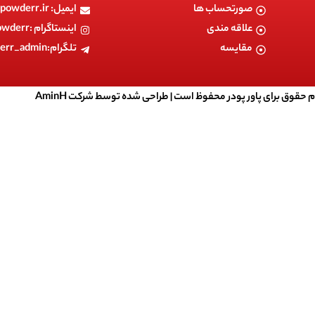
صورتحساب ها
ایمیل: info@powerpowderr.ir
علاقه مندی
اینستاگرام :powerpowderr
مقایسه
تلگرام:powerpowderr_admin
م حقوق برای پاور پودر محفوظ است |
طراحی شده توسط شرکت AminH