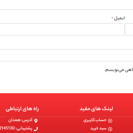
ایمیل
*
گاهی می‌نویسم.
لینک های مفید
راه های ارتباطی
حساب کاربری
آدرس: همدان
سبد خرید
پشتیبانی: 09182145130