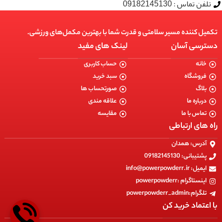
تلفن تماس : 09182145130
تکمیل کننده مسیر سلامتی و قدرت شما با بهترین مکمل‌های ورزشی.
دسترسی آسان
لینک های مفید
خانه
حساب کاربری
فروشگاه
سبد خرید
بلاگ
صورتحساب ها
درباره ما
علاقه مندی
تماس با ما
مقایسه
راه های ارتباطی
آدرس: همدان
پشتیبانی: 09182145130
ایمیل: info@powerpowderr.ir
اینستاگرام :powerpowderr
تلگرام:powerpowderr_admin
با اعتماد خرید کن