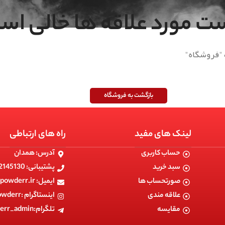
ست مورد علاقه ها خالی اس
 "فروشگاه"
بازگشت به فروشگاه
لینک های مفید
راه های ارتباطی
حساب کاربری
آدرس: همدان
سبد خرید
پشتیبانی: 09182145130
صورتحساب ها
ایمیل: info@powerpowderr.ir
علاقه مندی
اینستاگرام :powerpowderr
مقایسه
تلگرام:powerpowderr_admin