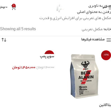
عبور به ناوبری
0
منو
۰
تومان
رفتن به محتوای اصلی
مکمل های تمرینی برای افزایش انرژی و قدرت
خانه
مکمل تمرینی
Showing all 5 results
مشاهده فیلترها
-9%
-13%
سوپر پمپ
۱,۶۰۰,۰۰۰
تومان
۱,۴۵۰,۰۰۰
تومان
انتخاب گزینه ها
بتاآلانین