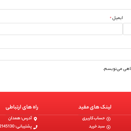
ایمیل
*
گاهی می‌نویسم.
لینک های مفید
راه های ارتباطی
حساب کاربری
آدرس: همدان
سبد خرید
پشتیبانی: 09182145130