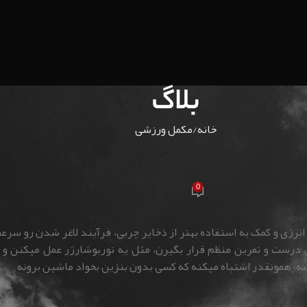
بلاگ
خانه
مکمل ورزشی
کمل ورزشی
ی‌کنند و آیا واقعا مؤثرند؟
0
team
در 04/06/1400
انرژی و کمک به استفاده بهتر از ذخایر چربی، فرآیند لاغر شدن رو سر
ی درست و تمرین منظم قرار بگیرن، مثل یه توربوشارژر عمل میکنن و ن
بشه، همونقدر اشتباه میکنه که کسی بدون بنزین بخواد ماشین برونه