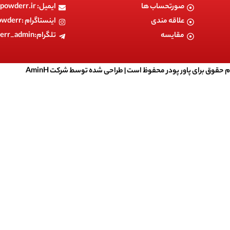
صورتحساب ها
ایمیل: info@powerpowderr.ir
علاقه مندی
اینستاگرام :powerpowderr
مقایسه
تلگرام:powerpowderr_admin
م حقوق برای پاور پودر محفوظ است |
طراحی شده توسط شرکت AminH