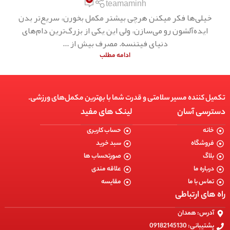
teamaminh
خیلی‌ها فکر میکنن هرچی بیشتر مکمل بخورن، سریع‌تر بدن
ایده‌آلشون رو می‌سازن، ولی این یکی از بزرگ‌ترین دام‌های
دنیای فیتنسه. مصرف بیش از ...
ادامه مطلب
تکمیل کننده مسیر سلامتی و قدرت شما با بهترین مکمل‌های ورزشی.
دسترسی آسان
لینک های مفید
خانه
حساب کاربری
فروشگاه
سبد خرید
بلاگ
صورتحساب ها
درباره ما
علاقه مندی
تماس با ما
مقایسه
راه های ارتباطی
آدرس: همدان
پشتیبانی: 09182145130