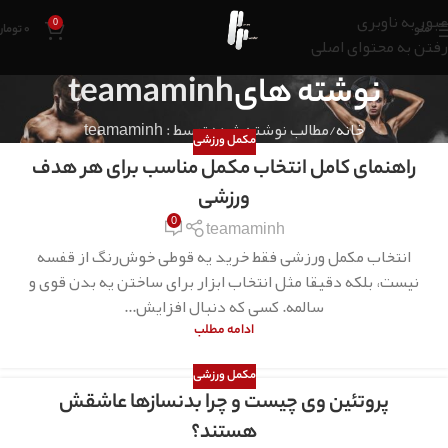
عبور به ناوبری
0
منو
۰
تومان
رفتن به محتوای اصلی
نوشته های
teamaminh
خانه
مطالب نوشته شده توسط : teamaminh
مکمل ورزشی
راهنمای کامل انتخاب مکمل مناسب برای هر هدف
ورزشی
0
teamaminh
انتخاب مکمل ورزشی فقط خرید یه قوطی خوش‌رنگ از قفسه
نیست، بلکه دقیقا مثل انتخاب ابزار برای ساختن یه بدن قوی و
سالمه. کسی که دنبال افزایش...
ادامه مطلب
مکمل ورزشی
پروتئین وی چیست و چرا بدنسازها عاشقش
هستند؟