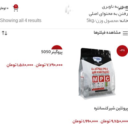
عبور به ناوبری
0
منو
۰
تومان
رفتن به محتوای اصلی
خانه
محصول وزن
5kg
Showing all 4 results
مشاهده فیلترها
-14%
-9%
پروگینر 5050
–
۷,۷۹۰,۰۰۰
تومان
۱,۵۸۰,۰۰۰
تومان
انتخاب گزینه ها
پروتئین شیر کنسانتره
–
۹,۷۵۰,۰۰۰
تومان
۱,۹۹۰,۰۰۰
تومان