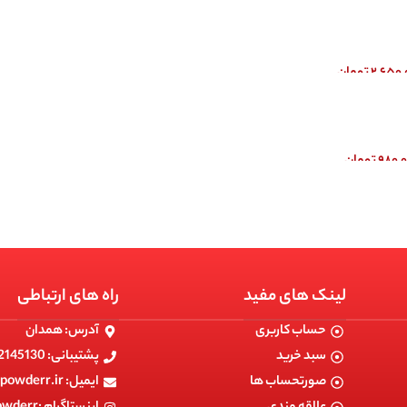
۲,۶۵۰,
تومان
۹۸۰,
تومان
لینک های مفید
راه های ارتباطی
حساب کاربری
آدرس: همدان
سبد خرید
پشتیبانی: 09182145130
صورتحساب ها
ایمیل: info@powerpowderr.ir