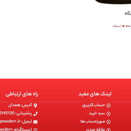
گاه
۴,۲۵
تومان
لینک های مفید
راه های ارتباطی
حساب کاربری
آدرس: همدان
سبد خرید
پشتیبانی: 09182145130
صورتحساب ها
ایمیل: info@powerpowderr.ir
علاقه مندی
اینستاگرام :powerpowderr