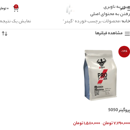
عبور به ناوبری
0
منو
۰
تومان
رفتن به محتوای اصلی
خانه
محصولات برچسب خورده “گینر”
نمایش یک نتیجه
مشاهده فیلترها
-14%
پروگینر 5050
–
۷,۷۹۰,۰۰۰
تومان
۱,۵۸۰,۰۰۰
تومان