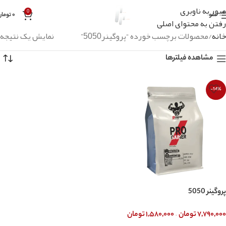
عبور به ناوبری
0
منو
۰
تومان
رفتن به محتوای اصلی
خانه
محصولات برچسب خورده “پروگینر5050”
نمایش یک نتیجه
مشاهده فیلترها
-14%
پروگینر 5050
–
۷,۷۹۰,۰۰۰
تومان
۱,۵۸۰,۰۰۰
تومان