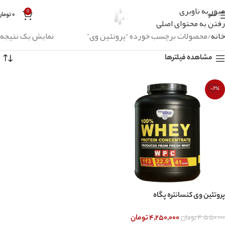
عبور به ناوبری
0
منو
۰
تومان
رفتن به محتوای اصلی
خانه
محصولات برچسب خورده “پروتئین وی”
نمایش یک نتیجه
مشاهده فیلترها
-7%
پروتئین وی کنسانتره پگاه
۴,۵۵۰,۰۰۰
تومان
۴,۲۵۰,۰۰۰
تومان