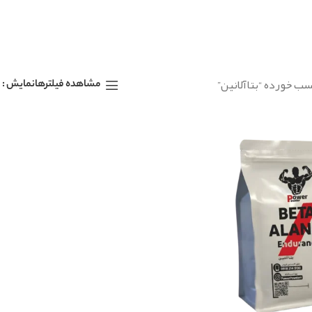
ب خورده “بتاآلانین”
نمایش
مشاهده فیلترها