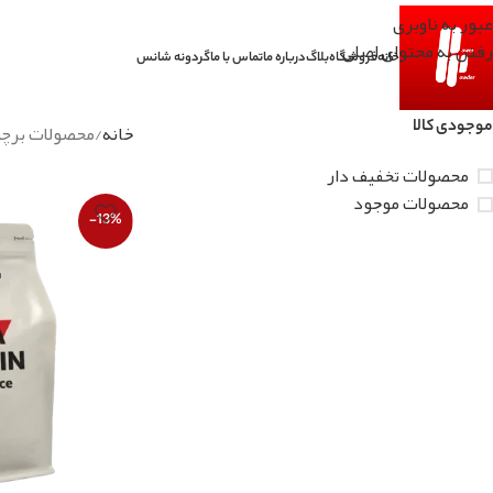
عبور به ناوبری
رفتن به محتوای اصلی
خانه
فروشگاه
بلاگ
درباره ما
تماس با ما
گردونه شانس
موجودی کالا
خانه
محصولات برچس
محصولات تخفیف دار
محصولات موجود
-13%