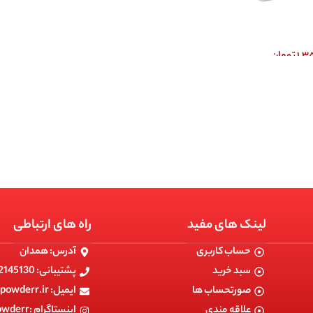
۱,۳
تومان
لینک های مفید
راه های ارتباطی
حساب کاربری
آدرس: همدان
سبد خرید
پشتیبانی: 09182145130
صورتحساب ها
ایمیل: info@powerpowderr.ir
علاقه مندی
اینستاگرام :powerpowderr