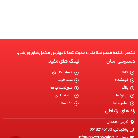
انتخاب گزینه ها
تکمیل کننده مسیر سلامتی و قدرت شما با بهترین مکمل‌های ورزشی.
دسترسی آسان
لینک های مفید
خانه
حساب کاربری
فروشگاه
سبد خرید
بلاگ
صورتحساب ها
درباره ما
علاقه مندی
تماس با ما
مقایسه
راه های ارتباطی
آدرس: همدان
پشتیبانی: 09182145130
ایمیل: info@powerpowderr.ir