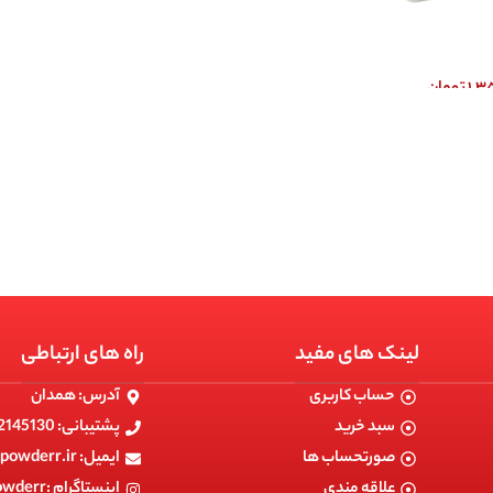
۱,۳
تومان
لینک های مفید
راه های ارتباطی
حساب کاربری
آدرس: همدان
سبد خرید
پشتیبانی: 09182145130
صورتحساب ها
ایمیل: info@powerpowderr.ir
علاقه مندی
اینستاگرام :powerpowderr