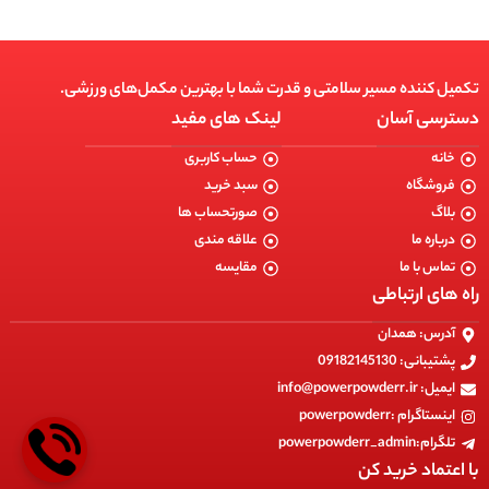
تکمیل کننده مسیر سلامتی و قدرت شما با بهترین مکمل‌های ورزشی.
دسترسی آسان
لینک های مفید
خانه
حساب کاربری
فروشگاه
سبد خرید
بلاگ
صورتحساب ها
درباره ما
علاقه مندی
تماس با ما
مقایسه
راه های ارتباطی
آدرس: همدان
پشتیبانی: 09182145130
ایمیل: info@powerpowderr.ir
اینستاگرام :powerpowderr
تلگرام:powerpowderr_admin
با اعتماد خرید کن