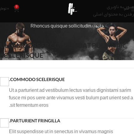
عبور به ناوبری
0
منو
۰
تومان
رفتن به محتوای اصلی
خانه
Rhoncus quisque sollicitudin
ULLAMCORPER CONSEQUAT PULVINAR
SCELERISQUE
COMMODO SCELERISQUE.
Ut a parturient ad vestibulum lectus varius dignistami sarim
fusce mi pos uere ante vivamus vesti bulum part urient sed a
sit fermentum eros.
PARTURIENT FRINGILLA.
Elit suspendisse ut in senectus in vivamus magnis