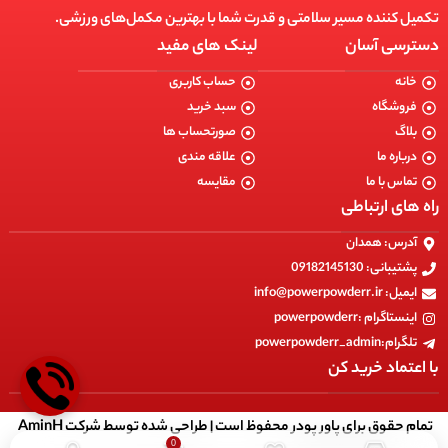
تکمیل کننده مسیر سلامتی و قدرت شما با بهترین مکمل‌های ورزشی.
Decor
Et vestibulum quis a suspendisse
دسترسی آسان
لینک های مفید
خانه
حساب کاربری
فروشگاه
سبد خرید
بلاگ
صورتحساب ها
درباره ما
علاقه مندی
تماس با ما
مقایسه
راه های ارتباطی
آدرس: همدان
پشتیبانی: 09182145130
ایمیل: info@powerpowderr.ir
اینستاگرام :powerpowderr
تلگرام:powerpowderr_admin
با اعتماد خرید کن
تمام حقوق برای پاور پودر محفوظ است |
طراحی شده توسط شرکت AminH
0