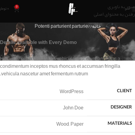
عبور به ناوبری
0
منو
۰
تومان
رفتن به محتوای اصلی
خانه
Potenti parturient parturie
Sticky Sidebar
Details available with Every Demo
Hac vitae sem class fames vehicula nascetur nam tellus a
condimentum inceptos mus rhoncus et accumsan fringilla
vehicula nascetur amet fermentum rutrum.
WordPress
CLIENT
John Doe
DESIGNER
Wood, Paper
MATERIALS